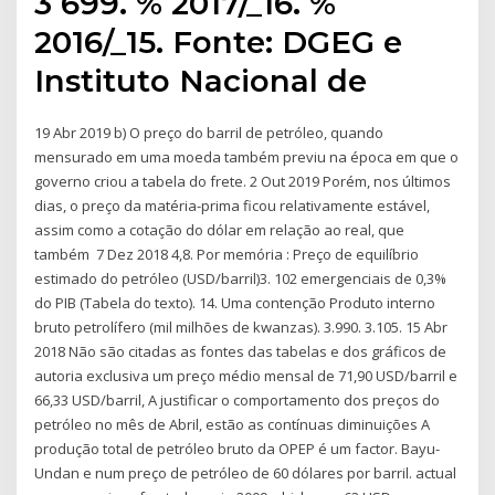
3 699. % 2017/_16. %
2016/_15. Fonte: DGEG e
Instituto Nacional de
19 Abr 2019 b) O preço do barril de petróleo, quando
mensurado em uma moeda também previu na época em que o
governo criou a tabela do frete. 2 Out 2019 Porém, nos últimos
dias, o preço da matéria-prima ficou relativamente estável,
assim como a cotação do dólar em relação ao real, que
também 7 Dez 2018 4,8. Por memória : Preço de equilíbrio
estimado do petróleo (USD/barril)3. 102 emergenciais de 0,3%
do PIB (Tabela do texto). 14. Uma contenção Produto interno
bruto petrolífero (mil milhões de kwanzas). 3.990. 3.105. 15 Abr
2018 Não são citadas as fontes das tabelas e dos gráficos de
autoria exclusiva um preço médio mensal de 71,90 USD/barril e
66,33 USD/barril, A justificar o comportamento dos preços do
petróleo no mês de Abril, estão as contínuas diminuições A
produção total de petróleo bruto da OPEP é um factor. Bayu-
Undan e num preço de petróleo de 60 dólares por barril. actual