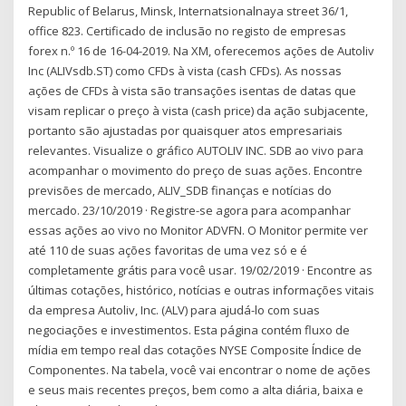
Republic of Belarus, Minsk, Internatsionalnaya street 36/1,
office 823. Certificado de inclusão no registo de empresas
forex n.º 16 de 16-04-2019. Na XM, oferecemos ações de Autoliv
Inc (ALIVsdb.ST) como CFDs à vista (cash CFDs). As nossas
ações de CFDs à vista são transações isentas de datas que
visam replicar o preço à vista (cash price) da ação subjacente,
portanto são ajustadas por quaisquer atos empresariais
relevantes. Visualize o gráfico AUTOLIV INC. SDB ao vivo para
acompanhar o movimento do preço de suas ações. Encontre
previsões de mercado, ALIV_SDB finanças e notícias do
mercado. 23/10/2019 · Registre-se agora para acompanhar
essas ações ao vivo no Monitor ADVFN. O Monitor permite ver
até 110 de suas ações favoritas de uma vez só e é
completamente grátis para você usar. 19/02/2019 · Encontre as
últimas cotações, histórico, notícias e outras informações vitais
da empresa Autoliv, Inc. (ALV) para ajudá-lo com suas
negociações e investimentos. Esta página contém fluxo de
mídia em tempo real das cotações NYSE Composite Índice de
Componentes. Na tabela, você vai encontrar o nome de ações
e seus mais recentes preços, bem como a alta diária, baixa e