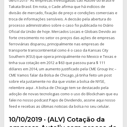
06/07/2015 · As empresas investigadas são Autoliv do Brasil e
Takata Brasil. Em nota, o Cade afirma que há indícios de
divisão de mercado, fixação de preço e condições comerciais e
troca de informações sensíveis. A decisão pela abertura do
processo administrativo sobre o caso foi publicada no Diário
Oficial da União de hoje. Mercados Locais e Globais Devido ao
forte crescimento no setor os preços das ações de empresas
ferroviárias disparou, principalmente nas empresas de
transporte transcontinental como é o caso da Kansas City
Southern (KSU) que opera principalmente no Mexico e Texas e
tinha sua cotação em 2012 a $63 que passou para $ 111
dólares em 2014, um aumento justificado pela CME Group Inc –
CME Vamos falar da Bolsa de Chicago, já tinha feito um post
sobre ela justamente no dia que visitei a bolsa de NYSE,
relembre aqui . A bolsa de Chicago tem se destacado pela
adoção de novas tecnologias como o uso do Blockchain que eu
falei no nosso podcast Papo de Dividendo, assine aqui nosso
feed e recebas as últimas noticias da bolsa no seu celular.
10/10/2019 · (ALV) Cotação da