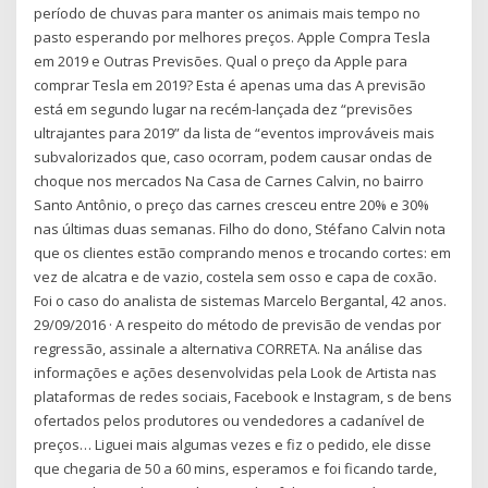
período de chuvas para manter os animais mais tempo no
pasto esperando por melhores preços. Apple Compra Tesla
em 2019 e Outras Previsões. Qual o preço da Apple para
comprar Tesla em 2019? Esta é apenas uma das A previsão
está em segundo lugar na recém-lançada dez “previsões
ultrajantes para 2019” da lista de “eventos improváveis mais
subvalorizados que, caso ocorram, podem causar ondas de
choque nos mercados Na Casa de Carnes Calvin, no bairro
Santo Antônio, o preço das carnes cresceu entre 20% e 30%
nas últimas duas semanas. Filho do dono, Stéfano Calvin nota
que os clientes estão comprando menos e trocando cortes: em
vez de alcatra e de vazio, costela sem osso e capa de coxão.
Foi o caso do analista de sistemas Marcelo Bergantal, 42 anos.
29/09/2016 · A respeito do método de previsão de vendas por
regressão, assinale a alternativa CORRETA. Na análise das
informações e ações desenvolvidas pela Look de Artista nas
plataformas de redes sociais, Facebook e Instagram, s de bens
ofertados pelos produtores ou vendedores a cadanível de
preços… Liguei mais algumas vezes e fiz o pedido, ele disse
que chegaria de 50 a 60 mins, esperamos e foi ficando tarde,