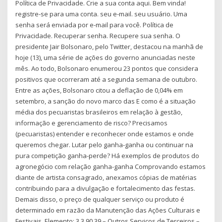
Política de Privacidade. Crie a sua conta aqui. Bem vinda!
registre-se para uma conta. seu e-mail. seu usuário. Uma
senha será enviada por e-mail para você. Política de
Privacidade. Recuperar senha. Recupere sua senha. O
presidente Jair Bolsonaro, pelo Twitter, destacou na manhã de
hoje (13), uma série de ações do governo anunciadas neste
mês. Ao todo, Bolsonaro enumerou 23 pontos que considera
positivos que ocorreram até a segunda semana de outubro.
Entre as ações, Bolsonaro citou a deflação de 0,04% em
setembro, a sanção do novo marco das E como é a situação
média dos pecuaristas brasileiros em relação à gestão,
informação e gerenciamento de risco? Precisamos
(pecuaristas) entender e reconhecer onde estamos e onde
queremos chegar. Lutar pelo ganha-ganha ou continuar na
pura competição ganha-perde? Há exemplos de produtos do
agronegócio com relação ganha-ganha Comprovando estamos
diante de artista consagrado, anexamos cópias de matérias
contribuindo para a divulgação e fortalecimento das festas.
Demais disso, o preço de qualquer serviço ou produto é
determinado em razão da Manutenção das Ações Culturais e
Festivais. Elemento: 3.3.90.39 – Outros Serviços de Terceiros –