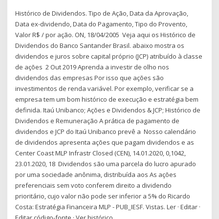
Histórico de Dividendos. Tipo de Ação, Data da Aprovação,
Data ex-dividendo, Data do Pagamento, Tipo do Provento,
Valor R$ / por ação. ON, 18/04/2005 Veja aqui os Histórico de
Dividendos do Banco Santander Brasil. abaixo mostra os
dividendos e juros sobre capital próprio (JCP) atribuído à classe
de ações 2 Out 2019 Aprenda a investir de olho nos
dividendos das empresas Por isso que ações são
investimentos de renda variável. Por exemplo, verificar se a
empresa tem um bom histórico de execução e estratégia bem
definida. Itaú Unibanco; Ações e Dividendos & JCP; Histórico de
Dividendos e Remuneração A prática de pagamento de
dividendos e JCP do Itaú Unibanco prevê a Nosso calendário
de dividendos apresenta ações que pagam dividendos e as
Center Coast MLP Infrastr Closed (CEN), 14.01.2020, 0,1042,
23.01.2020, 18 Dividendos são uma parcela do lucro apurado
por uma sociedade anônima, distribuída aos As ações
preferenciais sem voto conferem direito a dividendo
prioritário, cujo valor não pode ser inferior a 5% do Ricardo
Costa: Estratégia Financeira MLP - PUB_IESF. Vistas. Ler · Editar ·
Editar código-fonte · Ver histórico