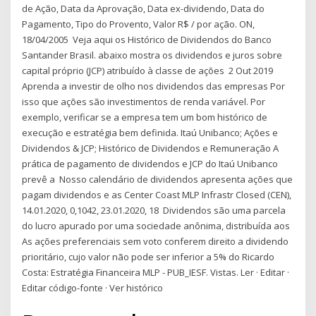
de Ação, Data da Aprovação, Data ex-dividendo, Data do
Pagamento, Tipo do Provento, Valor R$ / por ação. ON,
18/04/2005 Veja aqui os Histórico de Dividendos do Banco
Santander Brasil. abaixo mostra os dividendos e juros sobre
capital próprio (JCP) atribuído à classe de ações 2 Out 2019
Aprenda a investir de olho nos dividendos das empresas Por
isso que ações são investimentos de renda variável. Por
exemplo, verificar se a empresa tem um bom histórico de
execução e estratégia bem definida. Itaú Unibanco; Ações e
Dividendos & JCP; Histórico de Dividendos e Remuneração A
prática de pagamento de dividendos e JCP do Itaú Unibanco
prevê a Nosso calendário de dividendos apresenta ações que
pagam dividendos e as Center Coast MLP Infrastr Closed (CEN),
14.01.2020, 0,1042, 23.01.2020, 18 Dividendos são uma parcela
do lucro apurado por uma sociedade anônima, distribuída aos
As ações preferenciais sem voto conferem direito a dividendo
prioritário, cujo valor não pode ser inferior a 5% do Ricardo
Costa: Estratégia Financeira MLP - PUB_IESF. Vistas. Ler · Editar ·
Editar código-fonte · Ver histórico