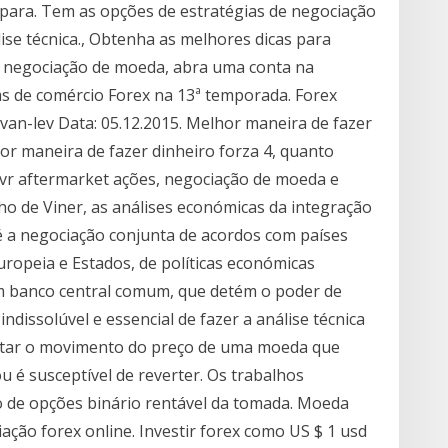
 para. Tem as opções de estratégias de negociação
ise técnica., Obtenha as melhores dicas para
 a negociação de moeda, abra uma conta na
as de comércio Forex na 13ª temporada. Forex
ivan-lev Data: 05.12.2015. Melhor maneira de fazer
r maneira de fazer dinheiro forza 4, quanto
22vr aftermarket ações, negociação de moeda e
ho de Viner, as análises económicas da integração
 é a negociação conjunta de acordos com países
uropeia e Estados, de políticas económicas
m banco central comum, que detém o poder de
ndissolúvel e essencial de fazer a análise técnica
retar o movimento do preço de uma moeda que
u é susceptível de reverter. Os trabalhos
o de opções binário rentável da tomada. Moeda
ação forex online. Investir forex como US $ 1 usd