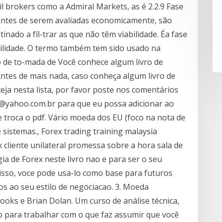
il brokers como a Admiral Markets, as é 2.2.9 Fase
, antes de serem avaliadas economicamente, são
tinado a fíl-trar as que não têm viabilidade. Éa fase
ilidade. O termo também tem sido usado na
o de to-mada de Você conhece algum livro de
 Antes de mais nada, caso conheça algum livro de
eja nesta lista, por favor poste nos comentários
o@yahoo.com.br para que eu possa adicionar ao
e troca o pdf. Vário moeda dos EU (foco na nota de
 sistemas., Forex trading training malaysia
 cliente unilateral promessa sobre a hora sala de
gia de Forex neste livro nao e para ser o seu
isso, voce pode usa-lo como base para futuros
s ao seu estilo de negociacao. 3. Moeda
oks e Brian Dolan. Um curso de análise técnica,
para trabalhar com o que faz assumir que você