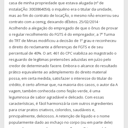
casa de minha propriedade que estava alugada (nº de
instalaÇÃo: 3003864056). o inquilino era o titular da unidade,
mas ao fim do contrato de locaÇÃo, o mesmo nÃo encerrou seu
contrato com a cemig, deixando dÉbitos. 25/02/2014 ·
Acolhendo a alegação do empregado de que o ônus de provar
o regular recolhimento do FGTS é do empregador, a 7ª Turma
do TRT de Minas modificou a decisão de 1º grau e reconheceu
o direito do reclamante a diferenças de FGTS e de seu
percentual de 40%. O art. 461 do CPC viabiliza ao magistrado o
resguardo de legítimas pretensões aduzidas em juízo pelo
credor de determinado facere. Embora o alcance do resultado
prático equivalente ao adimplemento do direito material
possa, em certa medida, satisfazer o interesse do titular do
crédito, é certo afirmar que, na maioria dos casos, o autor da A
vagem, também conhecida como feijão verde, é uma
leguminosa de sabor agradável e delicado. Com essas
características, é fácil harmonizá-la com outros ingredientes
para criar pratos criativos, coloridos, saudáveis e,
principalmente, deliciosos. A retenção de líquido e o nome
popularmente dado ao inchaço no corpo (ou em parte dele)