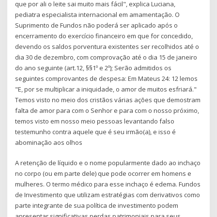
que por ali o leite sai muito mais fácil", explica Luciana,
pediatra especialista internacional em amamentação. O
Suprimento de Fundos não poderá ser aplicado após o
encerramento do exercício financeiro em que for concedido,
devendo os saldos porventura existentes ser recolhidos até o
dia 30 de dezembro, com comprovação até o dia 15 de janeiro
do ano seguinte (art.12, §§1º e 2º); Serão admitidos os
seguintes comprovantes de despesa: Em Mateus 24: 12 lemos
"E, por se multiplicar a iniquidade, o amor de muitos esfriará."
Temos visto no meio dos cristãos várias ações que demostram
falta de amor para com o Senhor e para com o nosso próximo,
temos visto em nosso meio pessoas levantando falso
testemunho contra aquele que é seu irmão(a), e isso é
abominação aos olhos
A retenção de líquido e o nome popularmente dado ao inchaço
no corpo (ou em parte dele) que pode ocorrer em homens e
mulheres. O termo médico para esse inchaço é edema. Fundos
de Investimento que utilizam estratégias com derivativos como
parte integrante de sua política de investimento podem
apresentar significativas perdas patrimoniais para seus