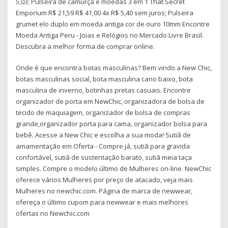
5,03; Pulseira de camurça e moedas 3 em 1 That Secret
Emporium R$ 21,59 R$ 41,00 4x R$ 5,40 sem juros; Pulseira
grumet elo duplo em moeda antiga cor de ouro 10mm Encontre
Moeda Antiga Peru - Joias e Relógios no Mercado Livre Brasil.
Descubra a melhor forma de comprar online.
Onde é que encontra botas masculinas? Bem vindo a New Chic,
botas masculinas social, bota masculina cano baixo, bota
masculina de inverno, botinhas pretas casuais. Encontre
organizador de porta em NewChic, organizadora de bolsa de
tecido de maquiagem, organizador de bolsa de compras
grande,organizador porta para cama, organizador bolsa para
bebê. Acesse a New Chic e escolha a sua moda! Sutiã de
amamentação em Oferta - Compre já, sutiã para gravida
confortável, sutiã de sustentação barato, sutiã meia taça
simples. Compre o modelo último de Mulheres on-line. NewChic
oferece vários Mulheres por preço de atacado, veja mais
Mulheres no newchic.com. Página de marca de newwear,
ofereça o último cupom para newwear e mais melhores
ofertas no Newchic.com