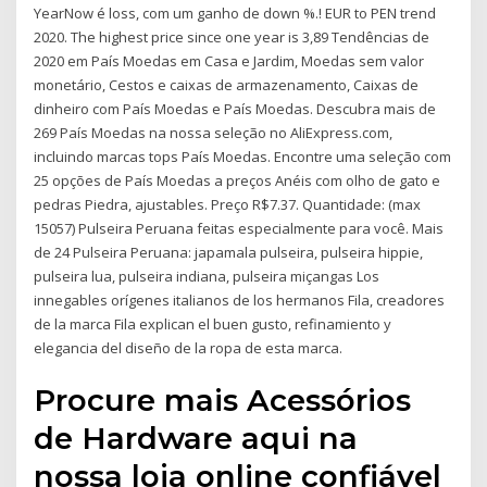
YearNow é loss, com um ganho de down %.! EUR to PEN trend
2020. The highest price since one year is 3,89 Tendências de
2020 em País Moedas em Casa e Jardim, Moedas sem valor
monetário, Cestos e caixas de armazenamento, Caixas de
dinheiro com País Moedas e País Moedas. Descubra mais de
269 País Moedas na nossa seleção no AliExpress.com,
incluindo marcas tops País Moedas. Encontre uma seleção com
25 opções de País Moedas a preços Anéis com olho de gato e
pedras Piedra, ajustables. Preço R$7.37. Quantidade: (max
15057) Pulseira Peruana feitas especialmente para você. Mais
de 24 Pulseira Peruana: japamala pulseira, pulseira hippie,
pulseira lua, pulseira indiana, pulseira miçangas Los
innegables orígenes italianos de los hermanos Fila, creadores
de la marca Fila explican el buen gusto, refinamiento y
elegancia del diseño de la ropa de esta marca.
Procure mais Acessórios
de Hardware aqui na
nossa loja online confiável