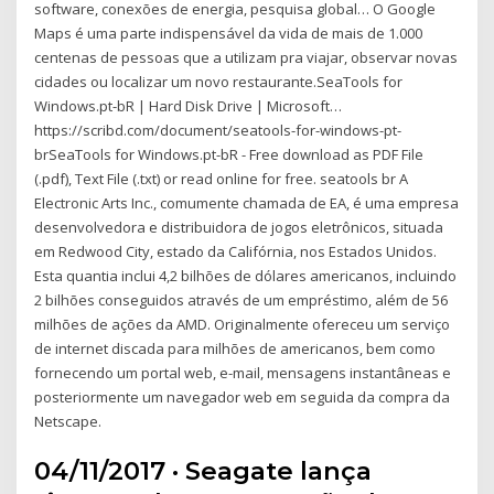
software, conexões de energia, pesquisa global… O Google
Maps é uma parte indispensável da vida de mais de 1.000
centenas de pessoas que a utilizam pra viajar, observar novas
cidades ou localizar um novo restaurante.SeaTools for
Windows.pt-bR | Hard Disk Drive | Microsoft…
https://scribd.com/document/seatools-for-windows-pt-
brSeaTools for Windows.pt-bR - Free download as PDF File
(.pdf), Text File (.txt) or read online for free. seatools br A
Electronic Arts Inc., comumente chamada de EA, é uma empresa
desenvolvedora e distribuidora de jogos eletrônicos, situada
em Redwood City, estado da Califórnia, nos Estados Unidos.
Esta quantia inclui 4,2 bilhões de dólares americanos, incluindo
2 bilhões conseguidos através de um empréstimo, além de 56
milhões de ações da AMD. Originalmente ofereceu um serviço
de internet discada para milhões de americanos, bem como
fornecendo um portal web, e-mail, mensagens instantâneas e
posteriormente um navegador web em seguida da compra da
Netscape.
04/11/2017 · Seagate lança