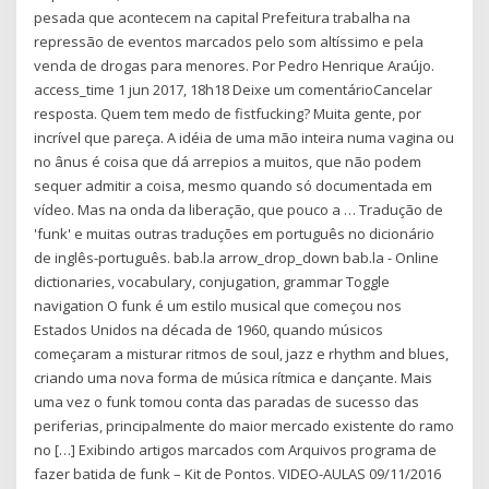
pesada que acontecem na capital Prefeitura trabalha na
repressão de eventos marcados pelo som altíssimo e pela
venda de drogas para menores. Por Pedro Henrique Araújo.
access_time 1 jun 2017, 18h18 Deixe um comentárioCancelar
resposta. Quem tem medo de fistfucking? Muita gente, por
incrível que pareça. A idéia de uma mão inteira numa vagina ou
no ânus é coisa que dá arrepios a muitos, que não podem
sequer admitir a coisa, mesmo quando só documentada em
vídeo. Mas na onda da liberação, que pouco a … Tradução de
'funk' e muitas outras traduções em português no dicionário
de inglês-português. bab.la arrow_drop_down bab.la - Online
dictionaries, vocabulary, conjugation, grammar Toggle
navigation O funk é um estilo musical que começou nos
Estados Unidos na década de 1960, quando músicos
começaram a misturar ritmos de soul, jazz e rhythm and blues,
criando uma nova forma de música rítmica e dançante. Mais
uma vez o funk tomou conta das paradas de sucesso das
periferias, principalmente do maior mercado existente do ramo
no […] Exibindo artigos marcados com Arquivos programa de
fazer batida de funk – Kit de Pontos. VIDEO-AULAS 09/11/2016