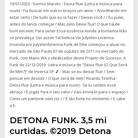
10/01/2020 · Sorriso Maroto - Deixa Fluir (Letra e música para
ouvir) - Fui buscar em outros braços um amor / Acreditando em
estar certo / De tudo que eu ia fazer / Deixei você / / Eu pulei,
antes do lance começar / Mas pelo Deixe fluir! O que há de
bom em mim; Para sentir Essa essência Aonde a tormenta Não
se prevaleça. Ser assim Tal beleza Vin Julyelen Lorenna.
Inserida por Julyelenlorenna Funk de Elite começou a atuar no
mercado de São Paulo 07 de outubro de 2011 no mercado do
Funk, com Mano WA o idealizador deste Projeto de Sucesso. A
Funk de 22/12/2019 · Letra e música de “Deixe Fluir (O Que Será
de Mim?)“ de Inversa SP 🎵 - Mas se eu deixar fluir / Sem
pensar em desistir / O que será de mim? Ricardo Tininha -
Deixa Fluir (Letra e música para ouvir) - Se tu sentes esse
abraço / E jogas fora o seu valor / Vais enviá-lo para o espaço /
Como um pantone sem cor / / É tão forte no momento / E cabe
a ti
DETONA FUNK. 3,5 mi
curtidas. ©2019 Detona