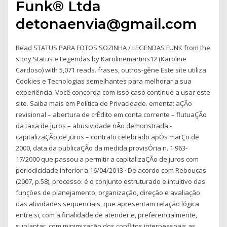
Funk® Ltda
detonaenvia@gmail.com
Read STATUS PARA FOTOS SOZINHA / LEGENDAS FUNK from the
story Status e Legendas by Karolinemartins12 (Karoline
Cardoso) with 5,071 reads. frases, outros-gêne Este site utiliza
Cookies e Tecnologias semelhantes para melhorar a sua
experiência. Você concorda com isso caso continue a usar este
site. Saiba mais em Política de Privacidade. ementa: aÇÃo
revisional – abertura de crÉdito em conta corrente – flutuaÇÃo
da taxa de juros – abusividade nÃo demonstrada -
capitalizaÇÃo de juros – contrato celebrado apÓs marÇo de
2000, data da publicaÇÃo da medida provisÓria n. 1.963-
17/2000 que passou a permitir a capitalizaÇÃo de juros com
periodicidade inferior a 16/04/2013 · De acordo com Rebouças
(2007, p.58), processo: é o conjunto estruturado e intuitivo das
funções de planejamento, organização, direção e avaliação
das atividades sequenciais, que apresentam relação lógica
entre si, com a finalidade de atender e, preferencialmente,
suplantar, com minimização dos conflitos interpessoais as