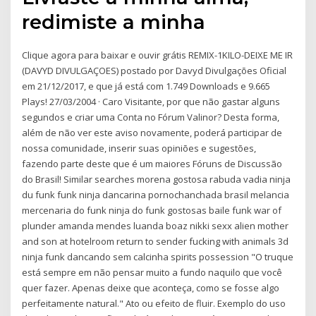
redimiste a minha
Clique agora para baixar e ouvir grátis REMIX-1KILO-DEIXE ME IR
(DAVYD DIVULGAÇOES) postado por Davyd Divulgações Oficial
em 21/12/2017, e que já está com 1.749 Downloads e 9.665
Plays! 27/03/2004 · Caro Visitante, por que não gastar alguns
segundos e criar uma Conta no Fórum Valinor? Desta forma,
além de não ver este aviso novamente, poderá participar de
nossa comunidade, inserir suas opiniões e sugestões,
fazendo parte deste que é um maiores Fóruns de Discussão
do Brasil! Similar searches morena gostosa rabuda vadia ninja
du funk funk ninja dancarina pornochanchada brasil melancia
mercenaria do funk ninja do funk gostosas baile funk war of
plunder amanda mendes luanda boaz nikki sexx alien mother
and son at hotelroom return to sender fucking with animals 3d
ninja funk dancando sem calcinha spirits possession "O truque
está sempre em não pensar muito a fundo naquilo que você
quer fazer. Apenas deixe que aconteça, como se fosse algo
perfeitamente natural." Ato ou efeito de fluir. Exemplo do uso