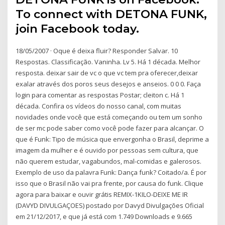
To connect with DETONA FUNK,
join Facebook today.
18/05/2007 · Oque é deixa fluir? Responder Salvar. 10
Respostas. Classificação. Vaninha. Lv 5. Há 1 década. Melhor
resposta. deixar sair de vc o que vc tem pra oferecer,deixar
exalar através dos poros seus desejos e anseios. 0 0 0. Faça
login para comentar as respostas Postar; cleiton c. Há 1
década. Confira os vídeos do nosso canal, com muitas
novidades onde você que está começando ou tem um sonho
de ser mc pode saber como você pode fazer para alcançar. O
que é Funk: Tipo de música que envergonha o Brasil, deprime a
imagem da mulher e é ouvido por pessoas sem cultura, que
não querem estudar, vagabundos, mal-comidas e galerosos.
Exemplo de uso da palavra Funk: Dança funk? Coitado/a. É por
isso que o Brasil não vai pra frente, por causa do funk. Clique
agora para baixar e ouvir grátis REMIX-1KILO-DEIXE ME IR
(DAVYD DIVULGAÇOES) postado por Davyd Divulgações Oficial
em 21/12/2017, e que já está com 1.749 Downloads e 9.665