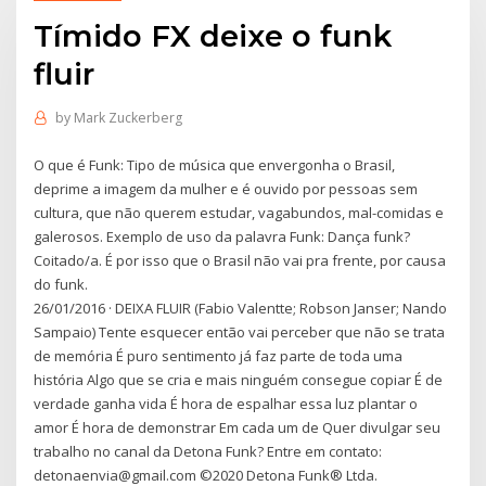
Tímido FX deixe o funk
fluir
by
Mark Zuckerberg
O que é Funk: Tipo de música que envergonha o Brasil,
deprime a imagem da mulher e é ouvido por pessoas sem
cultura, que não querem estudar, vagabundos, mal-comidas e
galerosos. Exemplo de uso da palavra Funk: Dança funk?
Coitado/a. É por isso que o Brasil não vai pra frente, por causa
do funk.
26/01/2016 · DEIXA FLUIR (Fabio Valentte; Robson Janser; Nando
Sampaio) Tente esquecer então vai perceber que não se trata
de memória É puro sentimento já faz parte de toda uma
história Algo que se cria e mais ninguém consegue copiar É de
verdade ganha vida É hora de espalhar essa luz plantar o
amor É hora de demonstrar Em cada um de Quer divulgar seu
trabalho no canal da Detona Funk? Entre em contato:
detonaenvia@gmail.com ©2020 Detona Funk® Ltda.