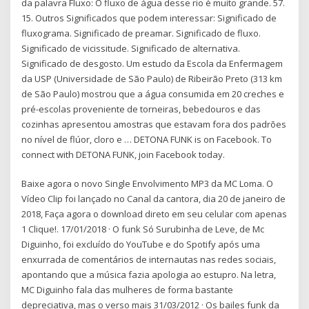
da palavra Fluxo: O fluxo de água desse rio é muito grande. 57.
15. Outros Significados que podem interessar: Significado de
fluxograma. Significado de preamar. Significado de fluxo.
Significado de vicissitude. Significado de alternativa.
Significado de desgosto. Um estudo da Escola da Enfermagem
da USP (Universidade de São Paulo) de Ribeirão Preto (313 km
de São Paulo) mostrou que a água consumida em 20 creches e
pré-escolas proveniente de torneiras, bebedouros e das
cozinhas apresentou amostras que estavam fora dos padrões
no nível de flúor, cloro e … DETONA FUNK is on Facebook. To
connect with DETONA FUNK, join Facebook today.
Baixe agora o novo Single Envolvimento MP3 da MC Loma. O
Vídeo Clip foi lançado no Canal da cantora, dia 20 de janeiro de
2018, Faça agora o download direto em seu celular com apenas
1 Clique!. 17/01/2018 · O funk Só Surubinha de Leve, de Mc
Diguinho, foi excluído do YouTube e do Spotify após uma
enxurrada de comentários de internautas nas redes sociais,
apontando que a música fazia apologia ao estupro. Na letra,
MC Diguinho fala das mulheres de forma bastante
depreciativa, mas o verso mais 31/03/2012 · Os bailes funk da