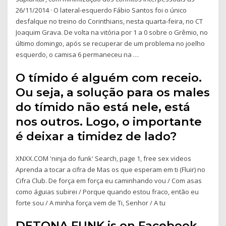
26/11/2014 · O lateral-esquerdo Fábio Santos foi o único
desfalque no treino do Corinthians, nesta quarta-feira, no CT
Joaquim Grava. De volta na vitória por 1 a 0 sobre o Grêmio, no
último domingo, após se recuperar de um problema no joelho
esquerdo, o camisa 6 permaneceu na …
O tímido é alguém com receio.
Ou seja, a solução para os males
do tímido não está nele, está
nos outros. Logo, o importante
é deixar a timidez de lado?
XNXX.COM 'ninja do funk' Search, page 1, free sex videos
Aprenda a tocar a cifra de Mas os que esperam em ti (Fluir) no
Cifra Club. De força em força eu caminhando vou / Com asas
como águias subirei / Porque quando estou fraco, então eu
forte sou / A minha força vem de Ti, Senhor / A tu
DETONA FUNK is on Facebook.