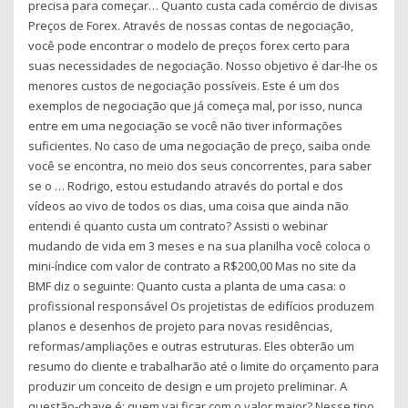
precisa para começar… Quanto custa cada comércio de divisas
Preços de Forex. Através de nossas contas de negociação,
você pode encontrar o modelo de preços forex certo para
suas necessidades de negociação. Nosso objetivo é dar-lhe os
menores custos de negociação possíveis. Este é um dos
exemplos de negociação que já começa mal, por isso, nunca
entre em uma negociação se você não tiver informações
suficientes. No caso de uma negociação de preço, saiba onde
você se encontra, no meio dos seus concorrentes, para saber
se o … Rodrigo, estou estudando através do portal e dos
vídeos ao vivo de todos os dias, uma coisa que ainda não
entendi é quanto custa um contrato? Assisti o webinar
mudando de vida em 3 meses e na sua planilha você coloca o
mini-índice com valor de contrato a R$200,00 Mas no site da
BMF diz o seguinte: Quanto custa a planta de uma casa: o
profissional responsável Os projetistas de edifícios produzem
planos e desenhos de projeto para novas residências,
reformas/ampliações e outras estruturas. Eles obterão um
resumo do cliente e trabalharão até o limite do orçamento para
produzir um conceito de design e um projeto preliminar. A
questão-chave é: quem vai ficar com o valor maior? Nesse tipo