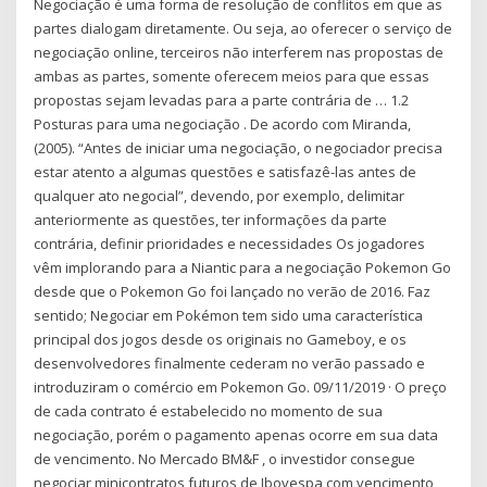
Negociação é uma forma de resolução de conflitos em que as
partes dialogam diretamente. Ou seja, ao oferecer o serviço de
negociação online, terceiros não interferem nas propostas de
ambas as partes, somente oferecem meios para que essas
propostas sejam levadas para a parte contrária de … 1.2
Posturas para uma negociação . De acordo com Miranda,
(2005). “Antes de iniciar uma negociação, o negociador precisa
estar atento a algumas questões e satisfazê-las antes de
qualquer ato negocial”, devendo, por exemplo, delimitar
anteriormente as questões, ter informações da parte
contrária, definir prioridades e necessidades Os jogadores
vêm implorando para a Niantic para a negociação Pokemon Go
desde que o Pokemon Go foi lançado no verão de 2016. Faz
sentido; Negociar em Pokémon tem sido uma característica
principal dos jogos desde os originais no Gameboy, e os
desenvolvedores finalmente cederam no verão passado e
introduziram o comércio em Pokemon Go. 09/11/2019 · O preço
de cada contrato é estabelecido no momento de sua
negociação, porém o pagamento apenas ocorre em sua data
de vencimento. No Mercado BM&F , o investidor consegue
negociar minicontratos futuros de Ibovespa com vencimento