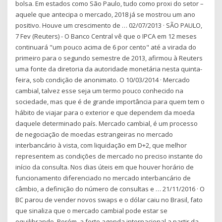
bolsa. Em estados como São Paulo, tudo como proxi do setor –
aquele que antecipa o mercado, 2018 já se mostrou um ano
positivo. Houve um crescimento de … 02/07/2013 · SÃO PAULO,
7 Fev (Reuters) - O Banco Central vê que o IPCA em 12 meses
continuará "um pouco acima de 6 por cento" até a virada do
primeiro para o segundo semestre de 2013, afirmou à Reuters
uma fonte da diretoria da autoridade monetária nesta quinta-
feira, sob condição de anonimato. O 10/03/2014 · Mercado
cambial, talvez esse seja um termo pouco conhecido na
sociedade, mas que é de grande importância para quem tem o
hábito de viajar para o exterior e que dependem da moeda
daquele determinado país. Mercado cambial, é um processo
de negociação de moedas estrangeiras no mercado
interbancário à vista, com liquidação em D+2, que melhor
representem as condições de mercado no preciso instante do
início da consulta. Nos dias úteis em que houver horário de
funcionamento diferenciado no mercado interbancário de
câmbio, a definição do número de consultas e … 21/11/2016 · O
BC parou de vender novos swaps e o dólar caiu no Brasil, fato
que sinaliza que o mercado cambial pode estar se
equilibrando. Porém, a forte agenda internacional a partir da