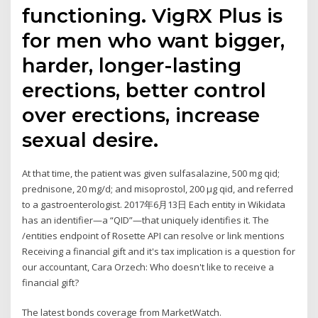
functioning. VigRX Plus is
for men who want bigger,
harder, longer-lasting
erections, better control
over erections, increase
sexual desire.
At that time, the patient was given sulfasalazine, 500 mg qid;
prednisone, 20 mg/d; and misoprostol, 200 µg qid, and referred
to a gastroenterologist. 2017年6月13日 Each entity in Wikidata
has an identifier—a “QID”—that uniquely identifies it. The
/entities endpoint of Rosette API can resolve or link mentions
Receiving a financial gift and it's tax implication is a question for
our accountant, Cara Orzech: Who doesn't like to receive a
financial gift?
The latest bonds coverage from MarketWatch.