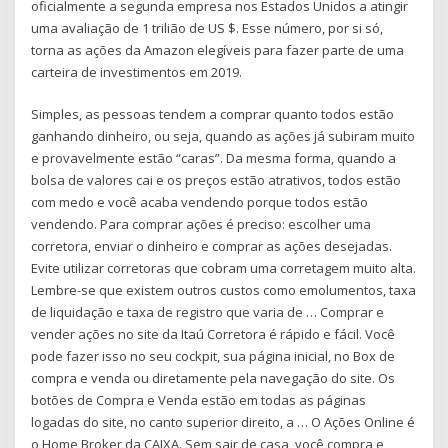
oficialmente a segunda empresa nos Estados Unidos a atingir
uma avaliação de 1 trilião de US $. Esse número, por si só,
torna as ações da Amazon elegíveis para fazer parte de uma
carteira de investimentos em 2019.
Simples, as pessoas tendem a comprar quanto todos estão
ganhando dinheiro, ou seja, quando as ações já subiram muito
e provavelmente estão “caras”. Da mesma forma, quando a
bolsa de valores cai e os preços estão atrativos, todos estão
com medo e você acaba vendendo porque todos estão
vendendo. Para comprar ações é preciso: escolher uma
corretora, enviar o dinheiro e comprar as ações desejadas.
Evite utilizar corretoras que cobram uma corretagem muito alta.
Lembre-se que existem outros custos como emolumentos, taxa
de liquidação e taxa de registro que varia de … Comprar e
vender ações no site da Itaú Corretora é rápido e fácil. Você
pode fazer isso no seu cockpit, sua página inicial, no Box de
compra e venda ou diretamente pela navegação do site. Os
botões de Compra e Venda estão em todas as páginas
logadas do site, no canto superior direito, a … O Ações Online é
o Home Broker da CAIXA. Sem sair de casa, você compra e